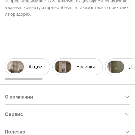
направляющими часто используются для оформления входа
в ванную комнату и гардеробную, а также в тесных прихожих
и коридорах.
Акции
Новинки
Дв
О компании
Сервис
Полезно