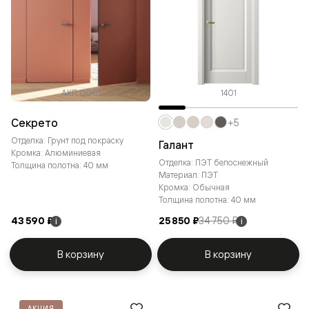
АКП 0001
1401
Секрето
+5
Отделка: Грунт под покраску
Галант
Кромка: Алюминиевая
Отделка: ПЭТ белоснежный
Толщина полотна: 40 мм
Материал: ПЭТ
Кромка: Обычная
Толщина полотна: 40 мм
43 590 ₽
25 850 ₽
34 750 ₽
i
i
В корзину
В корзину
АКЦИЯ