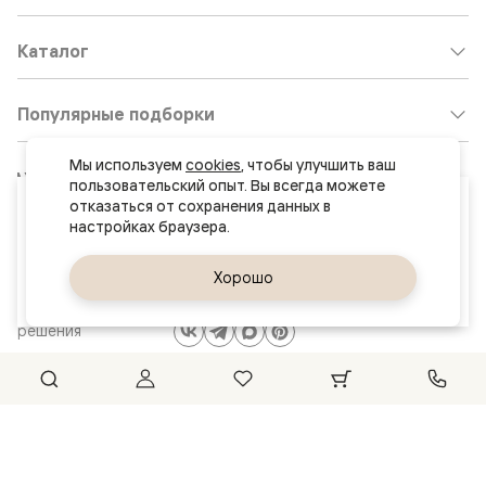
Каталог
Популярные подборки
Мы используем 
cookies
, чтобы улучшить ваш 
Клиентский центр:
8 800 511 30 95
пользовательский опыт. Вы всегда можете 
Ваш город
отказаться от сохранения данных в 
Почта по общим вопросам:
Сургут
8800@volhovez.natm.ru
Да, верно
Хорошо
Сменить город
Двери
Обратный звонок
и интерьерные
решения
Сайт не является публичной офертой
Правовая информация
© 2026 Волховец