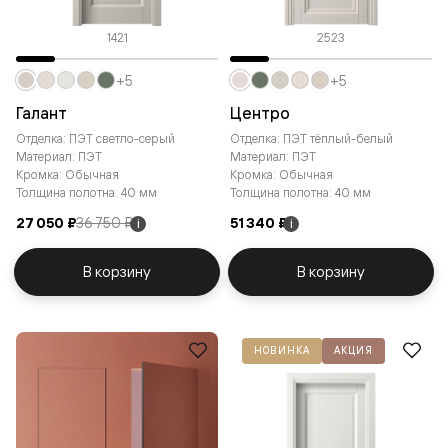
1421
2523
+5
+5
Галант
Центро
Отделка: ПЭТ светло-серый
Отделка: ПЭТ тёплый-белый
Материал: ПЭТ
Материал: ПЭТ
Кромка: Обычная
Кромка: Обычная
Толщина полотна: 40 мм
Толщина полотна: 40 мм
27 050 ₽
36 750 ₽
51 340 ₽
i
i
В корзину
В корзину
НОВИНКА
АКЦИЯ